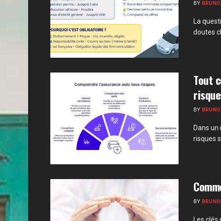
BY
BRUNO
La questi
doutes ch
Tout c
risque
BY
BRUNO
Dans un 
risques 
Commen
BY
BRUNO
Les clés