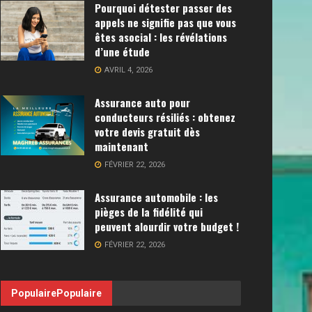
Pourquoi détester passer des
appels ne signifie pas que vous
êtes asocial : les révélations
d’une étude
AVRIL 4, 2026
Assurance auto pour
conducteurs résiliés : obtenez
votre devis gratuit dès
maintenant
FÉVRIER 22, 2026
Assurance automobile : les
pièges de la fidélité qui
peuvent alourdir votre budget !
FÉVRIER 22, 2026
Populaire
Populaire