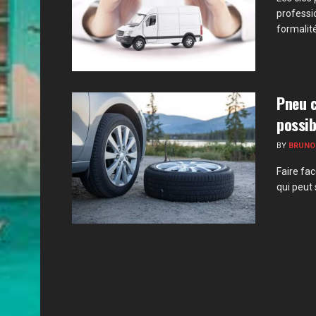
professi
formalité 
Pneu c
possib
BY
BRUNO
Faire fa
qui peut 