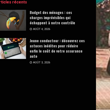
rticles récents
Budget des ménages : ces
charges imprévisibles qui
échappent à notre contrôle
AOÛT 4, 2026
Jeune conducteur : découvrez ces
astuces inédites pour réduire
enfin le coût de votre assurance
auto
AOÛT 3, 2026