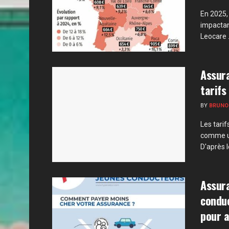
En 2025,
impactan
Leocare .
Assura
tarifs
BY
BRUNO
Les tari
comme un
D'après le
Assura
conduc
pour a