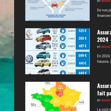
BY
BRUNO
De nos jo
financie
Assura
2024
BY
BRUNO
En 2024,
hausse, a
Assura
fait p
BY
BRUNO
Le coût 