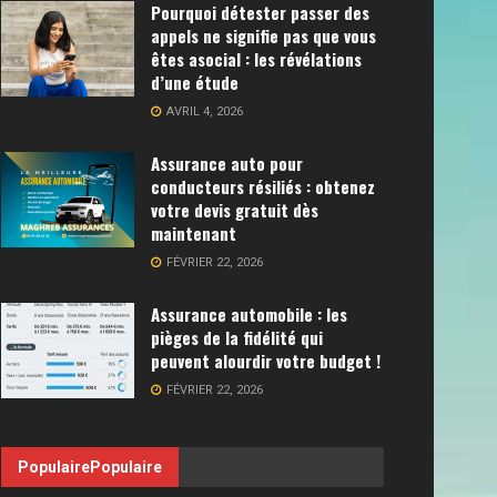
Pourquoi détester passer des
appels ne signifie pas que vous
êtes asocial : les révélations
d’une étude
AVRIL 4, 2026
Assurance auto pour
conducteurs résiliés : obtenez
votre devis gratuit dès
maintenant
FÉVRIER 22, 2026
Assurance automobile : les
pièges de la fidélité qui
peuvent alourdir votre budget !
FÉVRIER 22, 2026
Populaire
Populaire