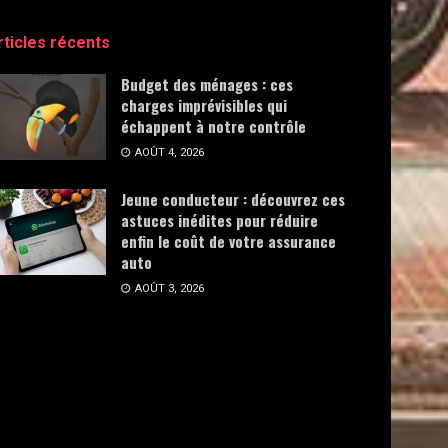
rticles récents
Budget des ménages : ces
charges imprévisibles qui
échappent à notre contrôle
AOÛT 4, 2026
Jeune conducteur : découvrez ces
astuces inédites pour réduire
enfin le coût de votre assurance
auto
AOÛT 3, 2026