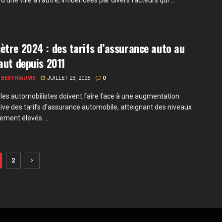
d'une ville à l'autre, influencées par divers facteurs qui ...
tre 2024 : des tarifs d’assurance auto au
aut depuis 2011
 BERTHIAUME
JUILLET 23, 2025
0
 les automobilistes doivent faire face à une augmentation
ative des tarifs d'assurance automobile, atteignant des niveaux
ement élevés. ...
2