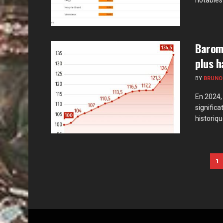
notables 
Baromè
plus h
BY
BRUNO
En 2024,
signific
historiqu
1