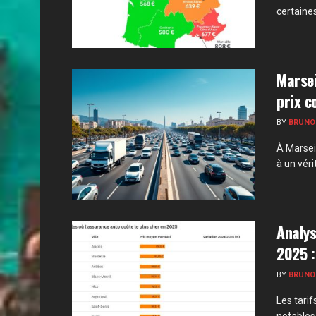
certaines
Marsei
prix c
BY
BRUNO
À Marsei
à un véri
Analys
2025 :
BY
BRUNO
Les tari