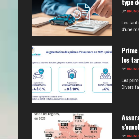
type d
BY
BRUNO
Les tari
d'une mar
Prime 
les ta
BY
BRUNO
Les prim
Divers fa
Assura
s’envo
BY
BRUNO