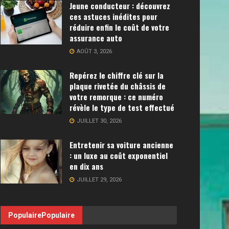
Jeune conducteur : découvrez
ces astuces inédites pour
réduire enfin le coût de votre
assurance auto
AOÛT 3, 2026
Repérez le chiffre clé sur la
plaque rivetée du châssis de
votre remorque : ce numéro
révèle le type de test effectué
JUILLET 30, 2026
Entretenir sa voiture ancienne
: un luxe au coût exponentiel
en dix ans
JUILLET 29, 2026
Populaire
Populaire