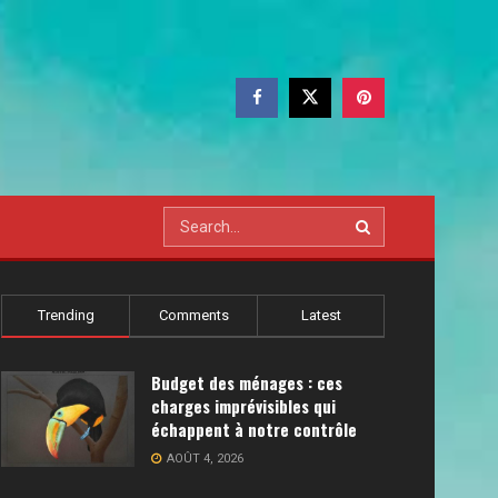
Trending
Comments
Latest
Budget des ménages : ces
charges imprévisibles qui
échappent à notre contrôle
AOÛT 4, 2026