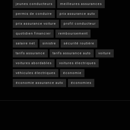
jeunes conducteurs
meilleures assurances
permis de conduire
prix assurance auto
prix assurance voiture
profil conducteur
quotidien financier
remboursement
salaire net
sinistre
sécurité routière
tarifs assurance
tarifs assurance auto
voiture
voitures abordables
voitures électriques
véhicules électriques
économie
économie assurance auto
économies