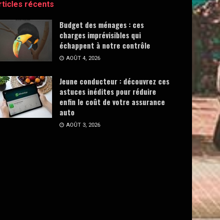
rticles récents
Budget des ménages : ces
charges imprévisibles qui
échappent à notre contrôle
AOÛT 4, 2026
Jeune conducteur : découvrez ces
astuces inédites pour réduire
enfin le coût de votre assurance
auto
AOÛT 3, 2026