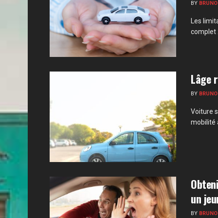
BY
BRUNO
Les limi
complet 
Lâge r
BY
BRUNO
Voiture s
mobilité 
Obteni
un jeu
BY
BRUNO