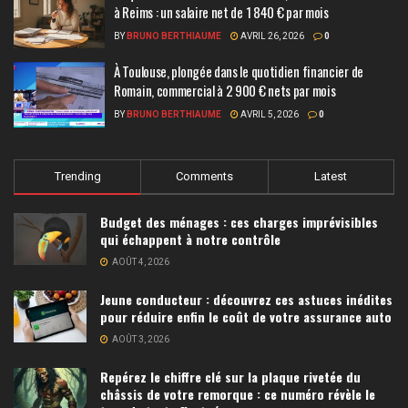
à Reims : un salaire net de 1 840 € par mois
BY
BRUNO BERTHIAUME
AVRIL 26, 2026
0
À Toulouse, plongée dans le quotidien financier de
Romain, commercial à 2 900 € nets par mois
BY
BRUNO BERTHIAUME
AVRIL 5, 2026
0
Trending
Comments
Latest
Budget des ménages : ces charges imprévisibles
qui échappent à notre contrôle
AOÛT 4, 2026
Jeune conducteur : découvrez ces astuces inédites
pour réduire enfin le coût de votre assurance auto
AOÛT 3, 2026
Repérez le chiffre clé sur la plaque rivetée du
châssis de votre remorque : ce numéro révèle le