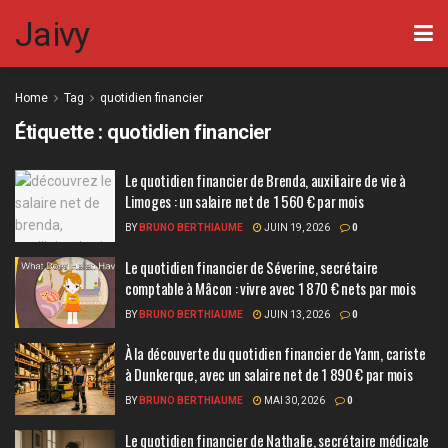
Jaivy
Home
Tag
quotidien financier
Étiquette :
quotidien financier
Le quotidien financier de Brenda, auxiliaire de vie à
Limoges : un salaire net de 1 560 € par mois
BY
BRUNO BERTHIAUME
JUIN 19, 2026
0
Le quotidien financier de Séverine, secrétaire
comptable à Mâcon : vivre avec 1 870 € nets par mois
BY
BRUNO BERTHIAUME
JUIN 13, 2026
0
À la découverte du quotidien financier de Yann, cariste
à Dunkerque, avec un salaire net de 1 890 € par mois
BY
BRUNO BERTHIAUME
MAI 30, 2026
0
Le quotidien financier de Nathalie, secrétaire médicale