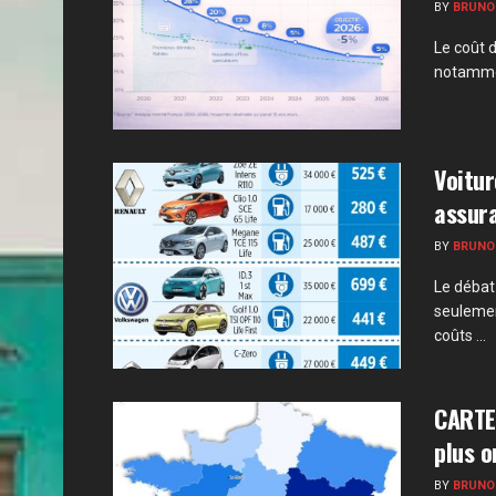
BY
BRUNO
Le coût 
notammen
Voitur
assura
BY
BRUNO
Le débat
seulemen
coûts ...
CARTE 
plus o
BY
BRUNO