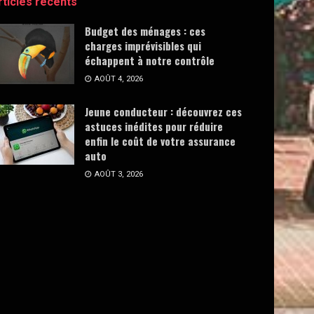
rticles récents
Budget des ménages : ces
charges imprévisibles qui
échappent à notre contrôle
AOÛT 4, 2026
Jeune conducteur : découvrez ces
astuces inédites pour réduire
enfin le coût de votre assurance
auto
AOÛT 3, 2026