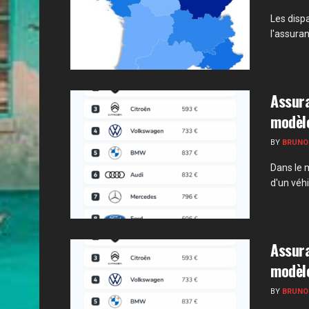
Les disp
l'assura
Assura
modèle
BY
BRUNO
Dans le 
d'un véhi
Assura
modèle
BY
BRUNO