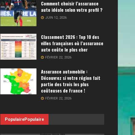
Comment choisir l’assurance
auto idéale selon votre profil ?
JUIN 12, 2026
Classement 2026 : Top 10 des
villes françaises où l’assurance
auto coûte le plus cher
FÉVRIER 22, 2026
Assurance automobile :
Découvrez si votre région fait
partie des trois les plus
coûteuses de France !
FÉVRIER 22, 2026
Populaire
Populaire