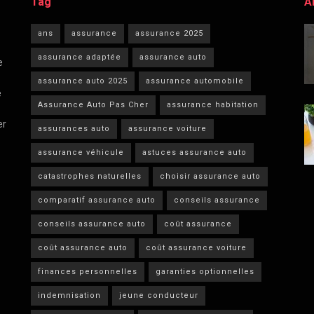
Tag
A
ans
assurance
assurance 2025
assurance adaptée
assurance auto
e
assurance auto 2025
assurance automobile
e
Assurance Auto Pas Cher
assurance habitation
er
assurances auto
assurance voiture
assurance véhicule
astuces assurance auto
catastrophes naturelles
choisir assurance auto
comparatif assurance auto
conseils assurance
conseils assurance auto
coût assurance
coût assurance auto
coût assurance voiture
finances personnelles
garanties optionnelles
indemnisation
jeune conducteur