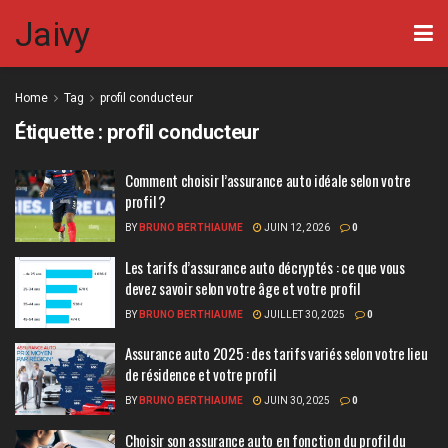
Jaivy
Home
Tag
profil conducteur
Étiquette :
profil conducteur
Comment choisir l’assurance auto idéale selon votre
profil ?
BY
BRUNO BERTHIAUME
JUIN 12, 2026
0
Les tarifs d’assurance auto décryptés : ce que vous
devez savoir selon votre âge et votre profil
BY
BRUNO BERTHIAUME
JUILLET 30, 2025
0
Assurance auto 2025 : des tarifs variés selon votre lieu
de résidence et votre profil
BY
BRUNO BERTHIAUME
JUIN 30, 2025
0
Choisir son assurance auto en fonction du profil du