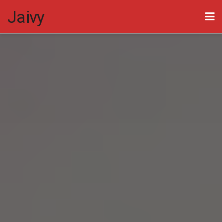
Jaivy