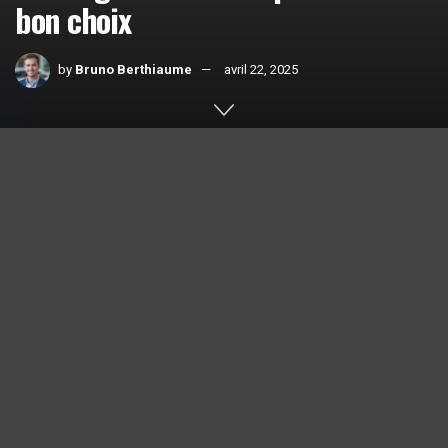
bon choix
by
Bruno Berthiaume
avril 22, 2025
Home
Comparatifs
1k
SHARES
Saviez-vous que les
5,6 millions de fonctionnaires
français
peuvent bénéficier d’avantages spécifiques pour
leur assurance
auto
? Figure-toi que ce statut si particulier
peut vraiment faire la différence sur ta prime mensuelle.
Entre garanties adaptées et tarifs préférentiels, comment
s’y retrouver dans cette jungle d’offres ? Explorons
ensemble ce monde méconnu des
assurances
dédiées aux
agents publics selon les données de l’INSEE.