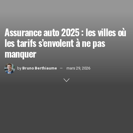
Assurance auto 2025 : les villes où
les tarifs s’envolent à ne pas
manquer
by
Bruno Berthiaume
mars 29, 2026
Home
Actualités
1k
SHARES
En 2025, les tarifs d’assurance auto connaissent une
hausse alarmante, impactant directement le
budget
des