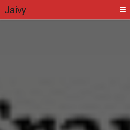
Jaivy