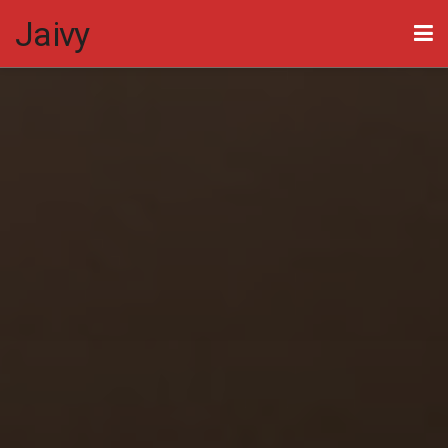
Jaivy