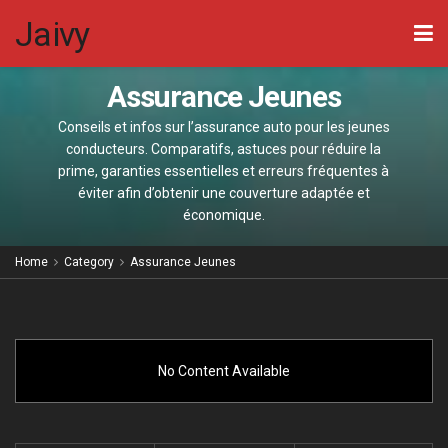
Jeunes
Les
Jaivy
garanties
spécifiques
Assurance Jeunes
utiles
pour
Conseils et infos sur l’assurance auto pour les jeunes
les
conducteurs. Comparatifs, astuces pour réduire la
jeunes
prime, garanties essentielles et erreurs fréquentes à
éviter afin d’obtenir une couverture adaptée et
conducteurs
économique.
en
zone
Home
Category
Assurance Jeunes
urbaine
No Content Available