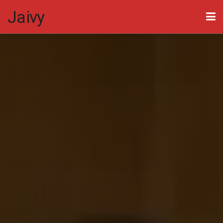
Jaivy