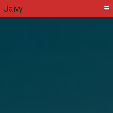
Jaivy