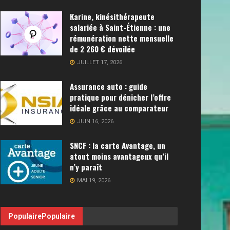
Karine, kinésithérapeute
salariée à Saint-Étienne : une
rémunération nette mensuelle
de 2 260 € dévoilée
JUILLET 17, 2026
Assurance auto : guide
pratique pour dénicher l’offre
idéale grâce au comparateur
JUIN 16, 2026
SNCF : la carte Avantage, un
atout moins avantageux qu’il
n’y paraît
MAI 19, 2026
Populaire
Populaire