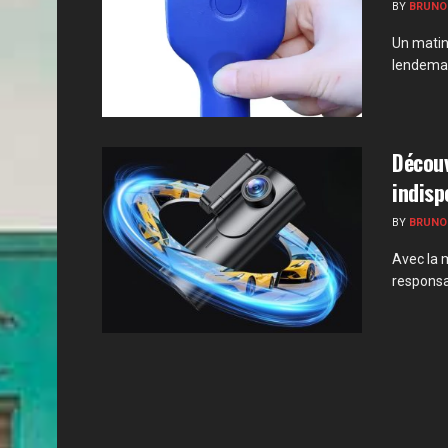
BY
BRUNO
Un matin
lendemain
Découv
indisp
BY
BRUNO
Avec la 
responsab