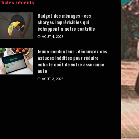
rticles récents
Budget des ménages : ces
charges imprévisibles qui
échappent à notre contrôle
AOÛT 4, 2026
Jeune conducteur : découvrez ces
astuces inédites pour réduire
enfin le coût de votre assurance
auto
AOÛT 3, 2026