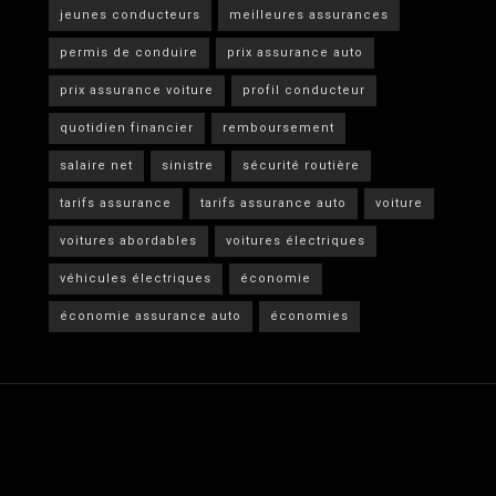
jeunes conducteurs
meilleures assurances
permis de conduire
prix assurance auto
prix assurance voiture
profil conducteur
quotidien financier
remboursement
salaire net
sinistre
sécurité routière
tarifs assurance
tarifs assurance auto
voiture
voitures abordables
voitures électriques
véhicules électriques
économie
économie assurance auto
économies