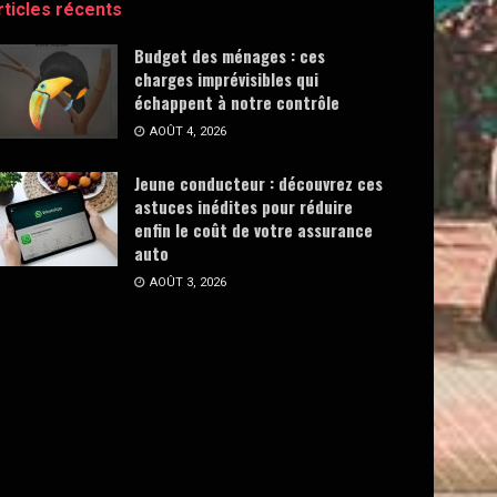
rticles récents
Budget des ménages : ces
charges imprévisibles qui
échappent à notre contrôle
AOÛT 4, 2026
Jeune conducteur : découvrez ces
astuces inédites pour réduire
enfin le coût de votre assurance
auto
AOÛT 3, 2026