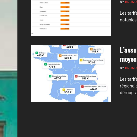
BY
BRUNO
Les tari
notables 
L’assu
moyens
BY
BRUNO
Les tari
régional
démograp