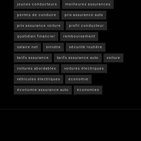
jeunes conducteurs
meilleures assurances
permis de conduire
prix assurance auto
prix assurance voiture
profil conducteur
quotidien financier
remboursement
salaire net
sinistre
sécurité routière
tarifs assurance
tarifs assurance auto
voiture
voitures abordables
voitures électriques
véhicules électriques
économie
économie assurance auto
économies