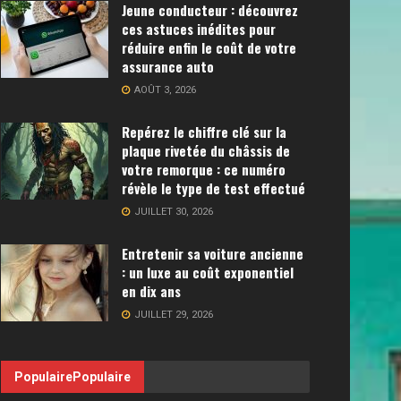
Jeune conducteur : découvrez
ces astuces inédites pour
réduire enfin le coût de votre
assurance auto
AOÛT 3, 2026
Repérez le chiffre clé sur la
plaque rivetée du châssis de
votre remorque : ce numéro
révèle le type de test effectué
JUILLET 30, 2026
Entretenir sa voiture ancienne
: un luxe au coût exponentiel
en dix ans
JUILLET 29, 2026
Populaire
Populaire