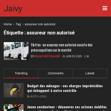
Jaivy
Home
Tag
assureur non autorisé
Étiquette :
assureur non autorisé
Flottes : un assureur non autorisé suscite des
préoccupations sur le marché
BY
BRUNO BERTHIAUME
JUIN 29, 2025
0
Trending
Comments
Latest
Budget des ménages : ces charges imprévisibles
qui échappent à notre contrôle
AOÛT 4, 2026
Jeune conducteur : découvrez ces astuces inédites