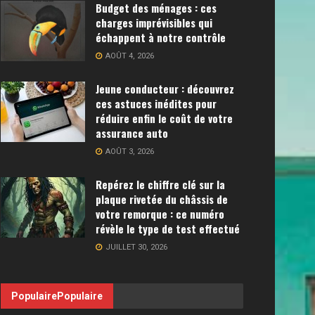
Budget des ménages : ces
charges imprévisibles qui
échappent à notre contrôle
AOÛT 4, 2026
Jeune conducteur : découvrez
ces astuces inédites pour
réduire enfin le coût de votre
assurance auto
AOÛT 3, 2026
Repérez le chiffre clé sur la
plaque rivetée du châssis de
votre remorque : ce numéro
révèle le type de test effectué
JUILLET 30, 2026
Populaire
Populaire