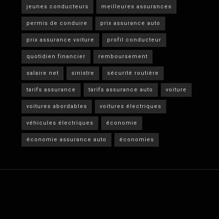
jeunes conducteurs
meilleures assurances
permis de conduire
prix assurance auto
prix assurance voiture
profil conducteur
quotidien financier
remboursement
salaire net
sinistre
sécurité routière
tarifs assurance
tarifs assurance auto
voiture
voitures abordables
voitures électriques
véhicules électriques
économie
économie assurance auto
économies