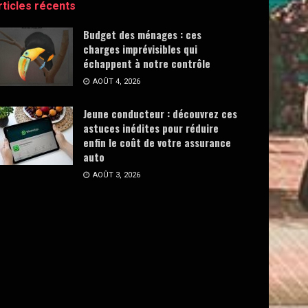
rticles récents
Budget des ménages : ces
charges imprévisibles qui
échappent à notre contrôle
AOÛT 4, 2026
Jeune conducteur : découvrez ces
astuces inédites pour réduire
enfin le coût de votre assurance
auto
AOÛT 3, 2026