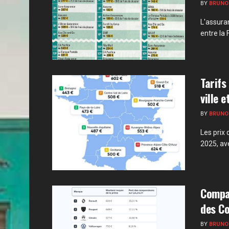
BY
BRUNO
L'assuran
entre la 
Tarifs
ville 
BY
BRUNO
Les prix
2025, ave
Compar
des Co
BY
BRUNO