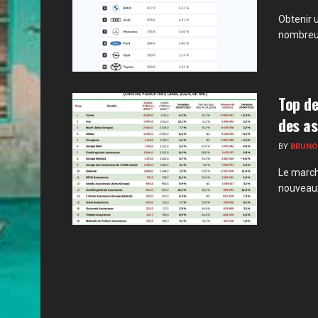
Obtenir 
nombreux
Top de
des a
BY
BRUNO
Le march
nouveaux 