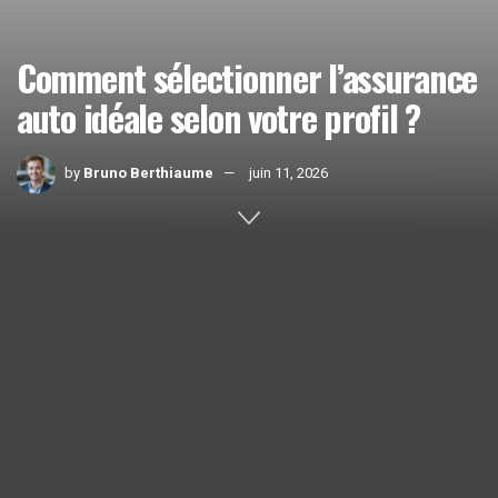
Comment sélectionner l’assurance
auto idéale selon votre profil ?
by
Bruno Berthiaume
juin 11, 2026
Home
Actualités
1k
SHARES
Choisir la bonne
assurance
auto
peut sembler complexe,
surtout lorsque chaque conducteur a un profil unique. En
2026, comprendre les critères qui influent sur le choix de
votre couverture est crucial. Quelles sont les clés pour
sélectionner la meilleure option pour soi ?