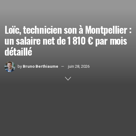
Loïc, technicien son à Montpellier :
un salaire net de 1 810 € par mois
détaillé
by
Bruno Berthiaume
juin 28, 2026
Home
Actualités
1k
SHARES
Loïc
,
technicien son
et intermittent du spectacle à
Montpellier
, perçoit un
salaire net
de
1 810 €
par mois.