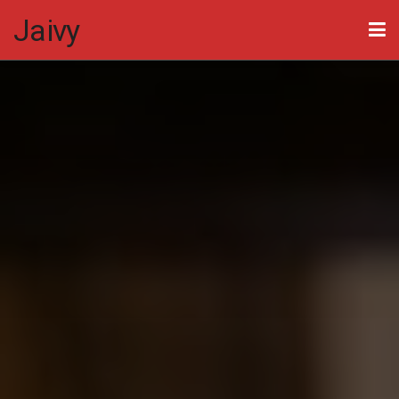
Jaivy