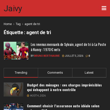
Jaivy
Home
Tag
agent de tri
Étiquette :
agent de tri
Les revenus mensuels de Sylvain, agent de tri à La Poste
à Nancy : 1 970 € nets
BY
BRUNO BERTHIAUME
JUILLET 5, 2026
0
Trending
Comments
Latest
Budget des ménages : ces charges imprévisibles
qui échappent à notre contrôle
AOÛT 4, 2026
Comment choisir l’assurance auto idéale selon