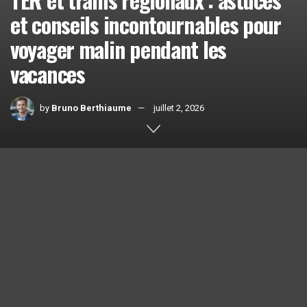
et conseils incontournables pour
voyager malin pendant les
vacances
by
Bruno Berthiaume
juillet 2, 2026
Home
Actualités
1k
SHARES
L’été est la saison idéale pour explorer les trésors cachés
de la
France
avec les
trains régionaux
. Pour un voyage à la
fois économique et agréable, il est essentiel de connaître
les bons plans. Les conseils qui suivent permettront de
voyager malin pendant les
vacances
.