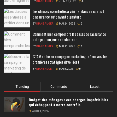
BY
DIANE AUGER
JUIN 10, 2026
0
Les clauses essentielles à vérifier dans un contrat
d’assurance auto avant signature
BY
DIANE AUGER
MAI 24, 2026
0
Comment bien comprendre les bases de l’assurance
auto pour un jeune conducteur
BY
DIANE AUGER
MAI 11, 2026
0
GTA 6 entre en campagne marketing : découvrez les
premières stratégies dévoilées !
BY
DIANE AUGER
MAI 8, 2026
0
Trending
Comments
Latest
Budget des ménages : ces charges imprévisibles
qui échappent à notre contrôle
AOÛT 4, 2026