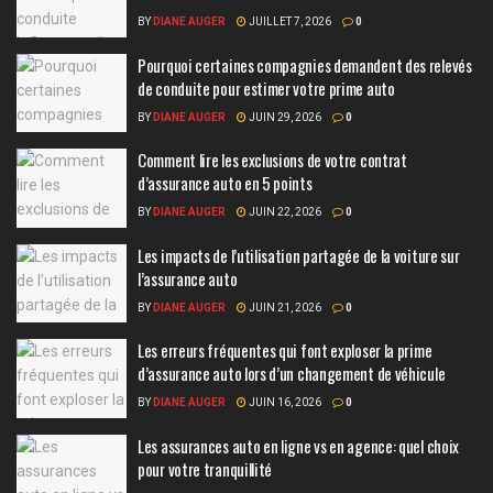
BY
DIANE AUGER
JUILLET 7, 2026
0
Pourquoi certaines compagnies demandent des relevés
de conduite pour estimer votre prime auto
BY
DIANE AUGER
JUIN 29, 2026
0
Comment lire les exclusions de votre contrat
d’assurance auto en 5 points
BY
DIANE AUGER
JUIN 22, 2026
0
Les impacts de l’utilisation partagée de la voiture sur
l’assurance auto
BY
DIANE AUGER
JUIN 21, 2026
0
Les erreurs fréquentes qui font exploser la prime
d’assurance auto lors d’un changement de véhicule
BY
DIANE AUGER
JUIN 16, 2026
0
Les assurances auto en ligne vs en agence: quel choix
pour votre tranquillité