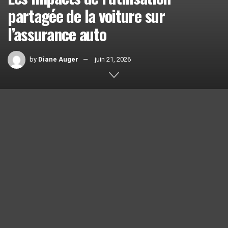
partagée de la voiture sur
l’assurance auto
by
Diane Auger
juin 21, 2026
Home
Conseils
1k
SHARES
Imaginez une voiture qui circule au sein d’un foyer où
chacun peut l’utiliser selon ses besoins, sans multiplier les
contrats. L’essor de l’utilisation partagée de la voiture pose
une question centrale: comment l’assurance
auto
s’adapte-
t-elle à ce mode de consommation tout en protégeant les
conducteurs et les véhicules? Dans cet article, nous