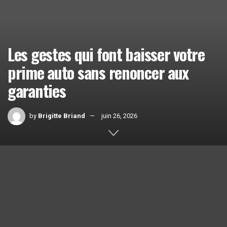
Les gestes qui font baisser votre
prime auto sans renoncer aux
garanties
by
Brigitte Briand
juin 26, 2026
Home
Conseils
1k
SHARES
Vous cherchez à alléger le poids de votre prime
auto
sans
renoncer aux garanties qui vous protègent lorsque vous